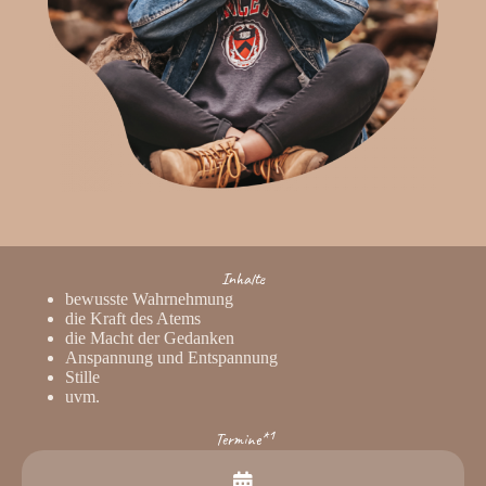
Inhalte
bewusste Wahrnehmung
die Kraft des Atems
die Macht der Gedanken
Anspannung und Entspannung
Stille
uvm.
Termine*¹