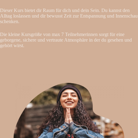
Dieser Kurs bietet dir Raum für dich und dein Sein. Du kannst den
Alltag loslassen und dir bewusst Zeit zur Entspannung und Innenschau
schenken.
Die kleine Kursgröße von max 7 Teilnehmerinnen sorgt für eine
geborgene, sichere und vertraute Atmosphäre in der du gesehen und
gehört wirst.